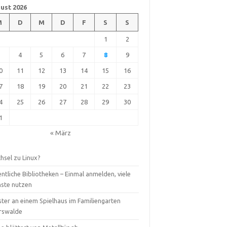
ust 2026
M
D
M
D
F
S
S
1
2
3
4
5
6
7
8
9
0
11
12
13
14
15
16
7
18
19
20
21
22
23
4
25
26
27
28
29
30
1
« März
hsel zu Linux?
ntliche Bibliotheken – Einmal anmelden, viele
nste nutzen
ster an einem Spielhaus im Familiengarten
rswalde