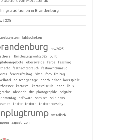
e blättert von Metalltür ab
chingstraditionen in Brandenburg
w2025
triebssystem
bibliotheken
brandenburg
btw2025
echerei
Bundestagswahl2025
bunt
gitaleangebote
eberswalde
farbe
fasching
stnacht
fastnachtsbrauch
fastnachtsumzug
nster
fensterfreitag
filme
foto
freitag
velland
heischegaenge
hoerbuecher
hoerspiele
lzfenster
karneval
karnevalsclub
lesen
linux
gration
niederlausitz
photographie
prignitz
senmontag
software
sorbisch
spielhaus
reamen
textur
texture
texturetuesday
unplugtrump
wendisch
mpern
zapust
zorin