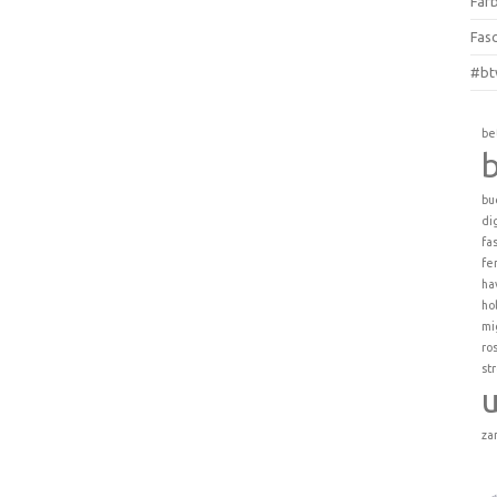
Farb
Fas
#bt
be
bu
di
fa
fe
ha
ho
mi
ro
st
za