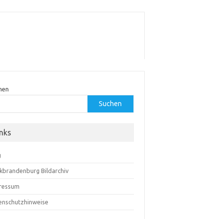
hen
Suchen
inks
g
kbrandenburg Bildarchiv
ressum
enschutzhinweise