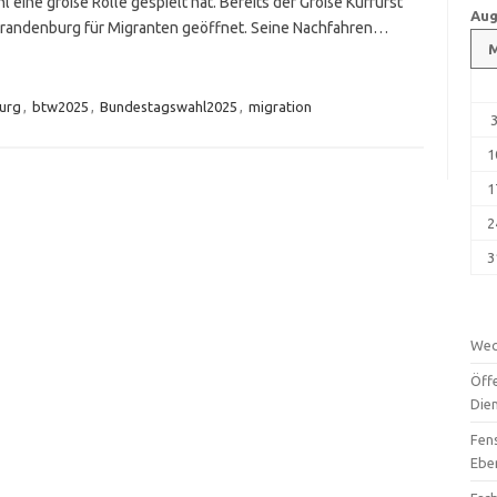
eine große Rolle gespielt hat. Bereits der Große Kurfürst
Aug
 Brandenburg für Migranten geöffnet. Seine Nachfahren…
urg
,
btw2025
,
Bundestagswahl2025
,
migration
1
1
2
3
Wec
Öffe
Die
Fen
Ebe