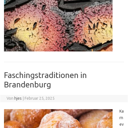
Faschingstraditionen in
Brandenburg
Von
hjes
|
Februar 25, 2025
Ka
rn
ev