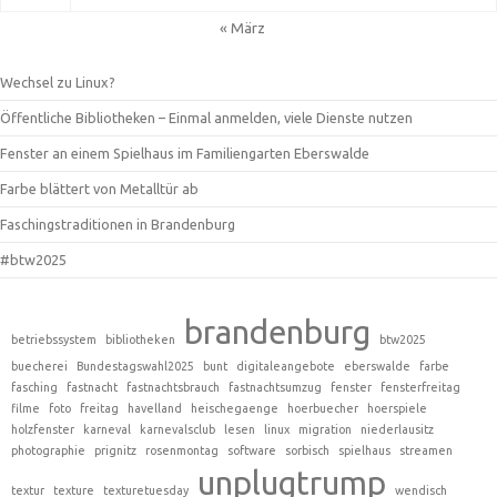
« März
Wechsel zu Linux?
Öffentliche Bibliotheken – Einmal anmelden, viele Dienste nutzen
Fenster an einem Spielhaus im Familiengarten Eberswalde
Farbe blättert von Metalltür ab
Faschingstraditionen in Brandenburg
#btw2025
brandenburg
betriebssystem
bibliotheken
btw2025
buecherei
Bundestagswahl2025
bunt
digitaleangebote
eberswalde
farbe
fasching
fastnacht
fastnachtsbrauch
fastnachtsumzug
fenster
fensterfreitag
filme
foto
freitag
havelland
heischegaenge
hoerbuecher
hoerspiele
holzfenster
karneval
karnevalsclub
lesen
linux
migration
niederlausitz
photographie
prignitz
rosenmontag
software
sorbisch
spielhaus
streamen
unplugtrump
textur
texture
texturetuesday
wendisch