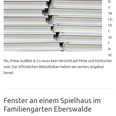
Ei
n
Ve
rzi
ch
t
au
f
N
et
flix, Prime Audible & Co muss kein Verzicht auf Filme und Hörbücher
sein. Die öffentlichen Bibliotheken halten ein reiches Angebot
bereit.
Fenster an einem Spielhaus im
Familiengarten Eberswalde