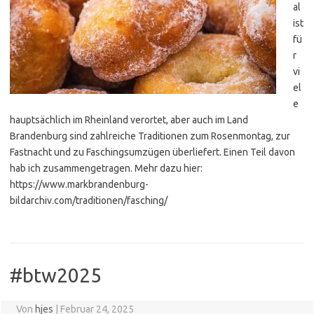
al
ist
fü
r
vi
el
e
hauptsächlich im Rheinland verortet, aber auch im Land
Brandenburg sind zahlreiche Traditionen zum Rosenmontag, zur
Fastnacht und zu Faschingsumzügen überliefert. Einen Teil davon
hab ich zusammengetragen. Mehr dazu hier:
https://www.markbrandenburg-
bildarchiv.com/traditionen/fasching/
#btw2025
Von
hjes
|
Februar 24, 2025